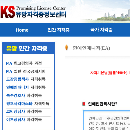
연예인매니저(EA)
자격기본법
(
법률
9190
호
) 