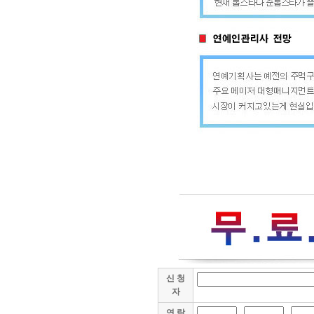
신 청
자
연 락