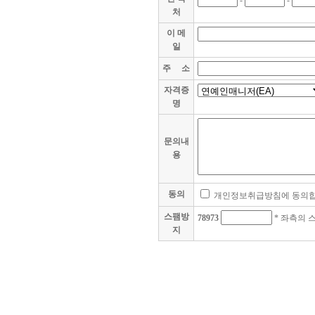
-
-
처
이 메
일
주 소
자격증
명
문의내
용
동의
개인정보취급방침에 동의합
스팸방
78973
* 좌측의 
지